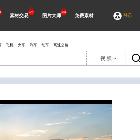
素材交易
图片大师
免费素材
登录
馆
飞机
火车
汽车
动车
高速公路
视 频
视 频
延 时
图 片
需 求