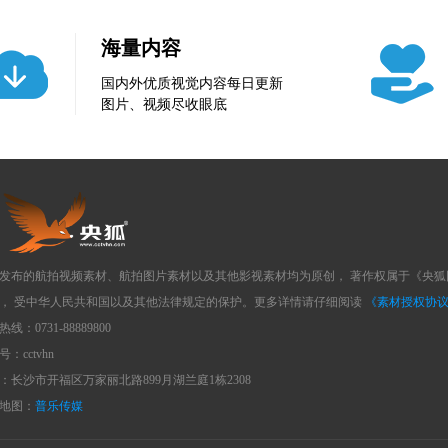
海量内容
国内外优质视觉内容每日更新
图片、视频尽收眼底
发布的航拍视频素材、航拍图片素材以及其他影视素材均为原创， 著作权属于《央
， 受中华人民共和国以及其他法律规定的保护。更多详情请仔细阅读
《素材授权协
线：0731-88889800
：cctvhn
：长沙市开福区万家丽北路899月湖兰庭1栋2308
地图：
普乐传媒