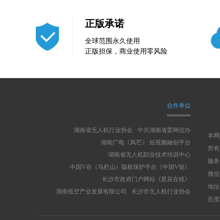
正版承诺
全球范围永久使用
正版担保，商业使用零风险
合作单位
湖南省无人机行业协会
中共湖南省委网信办
本网
湖南广电《风芒》 短视频融创平台
所有
湖南省无人机职业技术培训中心
服务热
中国V谷（马栏山）版权保护平台《中国V链》
微信号
长沙市政府门户网站《星辰在线》
地址
湖南低空产业发展有限公司
长沙市无人机行业协会
百度