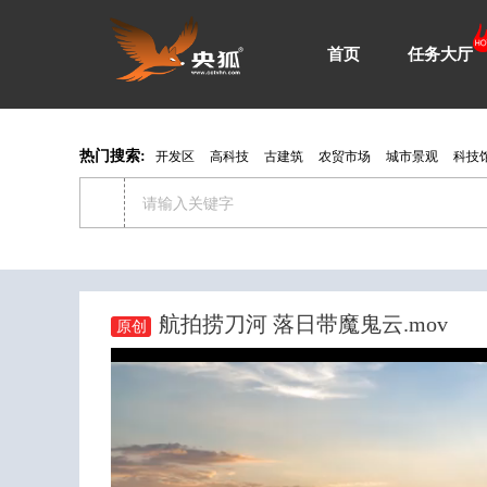
首页
任务大厅
热门搜索:
开发区
高科技
古建筑
农贸市场
城市景观
科技
航拍捞刀河 落日带魔鬼云.mov
原创