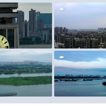
0
15
0
0
80
0