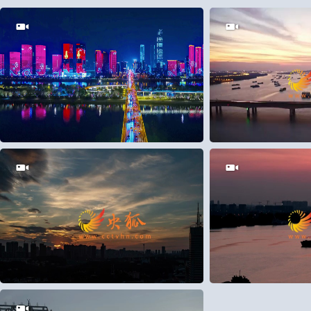
5
0
28
0
18
0
9
1