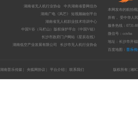
湖南省无人机行业协会
中共湖南省委网信办
本网发布的航拍视
湖南广电《风芒》 短视频融创平台
所有， 受中华人
湖南省无人机职业技术培训中心
服务热线：0731-88
中国V谷（马栏山）版权保护平台《中国V链》
微信号：cctvhn
长沙市政府门户网站《星辰在线》
地址：长沙市开福区
湖南低空产业发展有限公司
长沙市无人机行业协会
百度地图：
普乐传
湖南普乐传媒 |
央狐网协议 |
平台介绍 |
联系我们
版权所有 |
湘IC