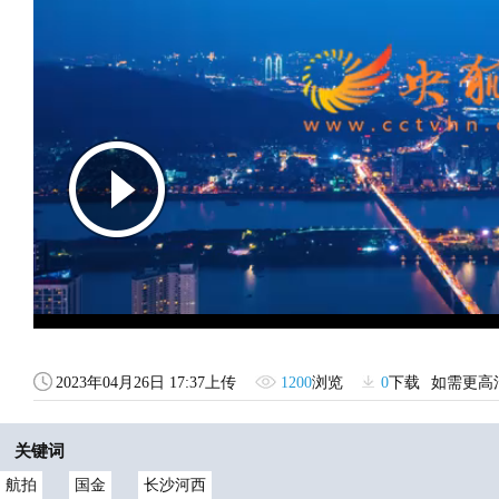
2023年04月26日 17:37上传
1200
浏览
0
下载
如需更高
关键词
航拍
国金
长沙河西