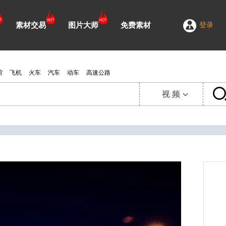
素材交易
图片大师
免费素材
登录
馆
飞机
火车
汽车
动车
高速公路
视 频
视 频
延 时
图 片
需 求