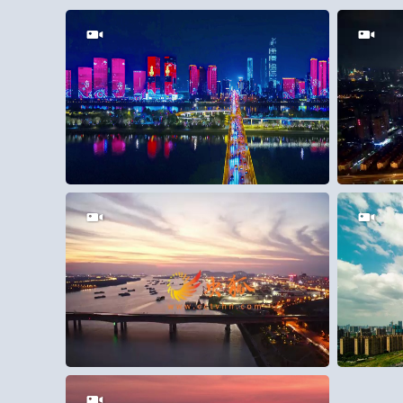
5
0
25
28
0
2