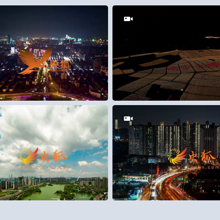
0
50
0
0
55
0