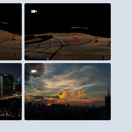
50
0
18
0