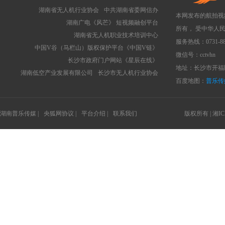
湖南省无人机行业协会
中共湖南省委网信办
本网发布的航拍视
湖南广电《风芒》 短视频融创平台
所有， 受中华人
湖南省无人机职业技术培训中心
服务热线：0731-88
中国V谷（马栏山）版权保护平台《中国V链》
微信号：cctvhn
长沙市政府门户网站《星辰在线》
地址：长沙市开福区
湖南低空产业发展有限公司
长沙市无人机行业协会
百度地图：
普乐传
湖南普乐传媒 |
央狐网协议 |
平台介绍 |
联系我们
版权所有 |
湘IC