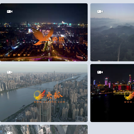
25
0
30
0
5
0
8
0