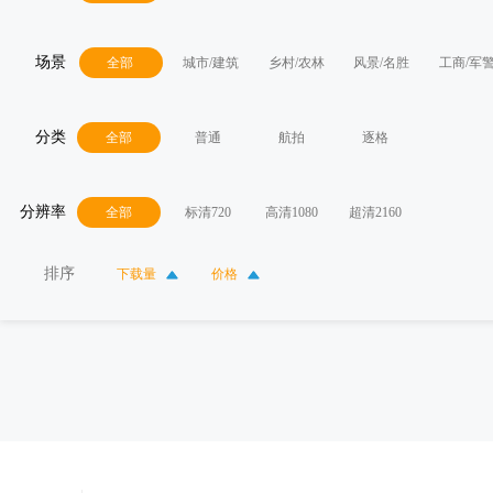
场景
全部
城市/建筑
乡村/农林
风景/名胜
工商/军
分类
全部
普通
航拍
逐格
分辨率
全部
标清720
高清1080
超清2160
排序
下载量
价格