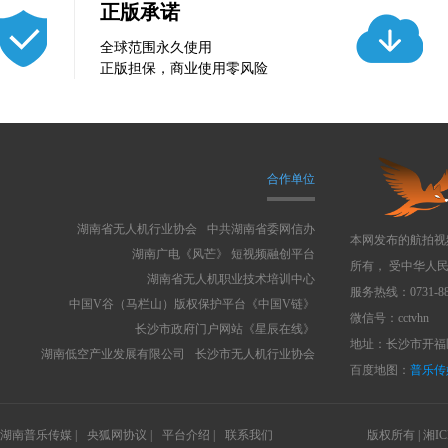
正版承诺
全球范围永久使用
正版担保，商业使用零风险
合作单位
湖南省无人机行业协会
中共湖南省委网信办
本网发布的航拍视
湖南广电《风芒》 短视频融创平台
所有， 受中华人
湖南省无人机职业技术培训中心
服务热线：0731-88
中国V谷（马栏山）版权保护平台《中国V链》
微信号：cctvhn
长沙市政府门户网站《星辰在线》
地址：长沙市开福区
湖南低空产业发展有限公司
长沙市无人机行业协会
百度地图：
普乐传
湖南普乐传媒 |
央狐网协议 |
平台介绍 |
联系我们
版权所有 |
湘IC