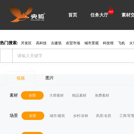
首页
任务大厅
素材
热门搜索:
开发区
高科技
古建筑
农贸市场
城市景观
科技馆
飞机
火
图片
视频
素材
全部
大师素材
精品素材
免费素材
场景
全部
城市/建筑
乡村/农林
风景/名胜
工商/军