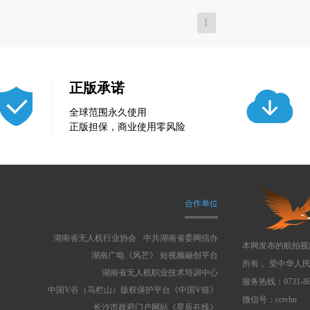
1
正版承诺
全球范围永久使用
正版担保，商业使用零风险
合作单位
湖南省无人机行业协会
中共湖南省委网信办
本网发布的航拍视
湖南广电《风芒》 短视频融创平台
所有， 受中华人
湖南省无人机职业技术培训中心
服务热线：0731-88
中国V谷（马栏山）版权保护平台《中国V链》
微信号：cctvhn
长沙市政府门户网站《星辰在线》