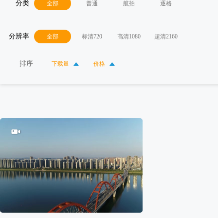
分类
全部
普通
航拍
逐格
分辨率
全部
标清720
高清1080
超清2160
排序
下载量
价格
40
0