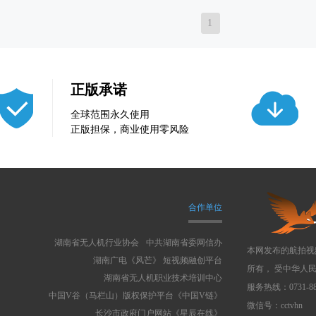
1
正版承诺
全球范围永久使用
正版担保，商业使用零风险
合作单位
湖南省无人机行业协会
中共湖南省委网信办
本网发布的航拍视
湖南广电《风芒》 短视频融创平台
所有， 受中华人
湖南省无人机职业技术培训中心
服务热线：0731-88
中国V谷（马栏山）版权保护平台《中国V链》
微信号：cctvhn
长沙市政府门户网站《星辰在线》