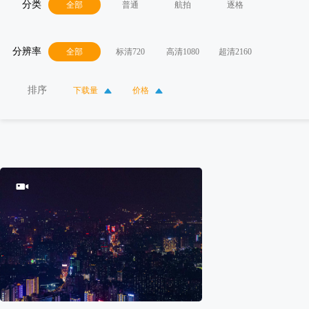
分类
全部
普通
航拍
逐格
分辨率
全部
标清720
高清1080
超清2160
排序
下载量
价格
200
0