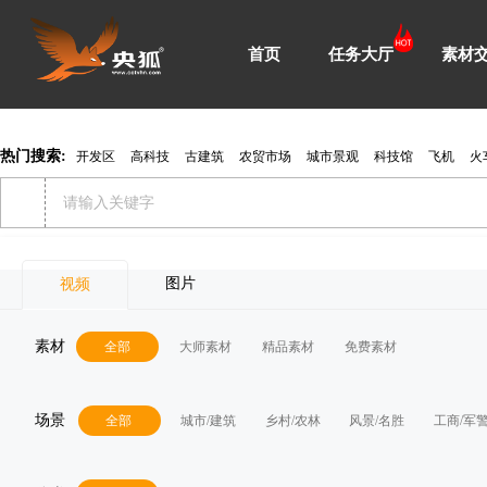
首页
任务大厅
素材
热门搜索:
开发区
高科技
古建筑
农贸市场
城市景观
科技馆
飞机
火
图片
视频
素材
全部
大师素材
精品素材
免费素材
场景
全部
城市/建筑
乡村/农林
风景/名胜
工商/军