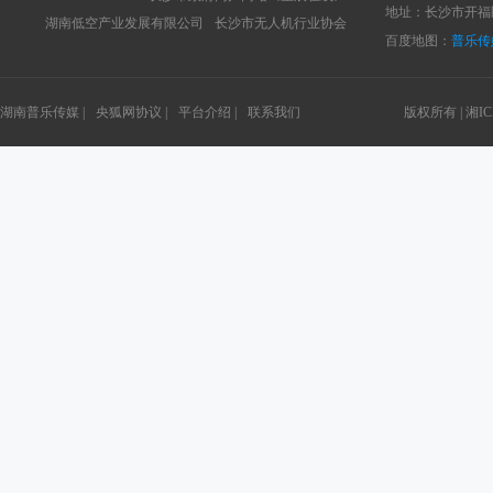
地址：长沙市开福区
湖南低空产业发展有限公司
长沙市无人机行业协会
百度地图：
普乐传
湖南普乐传媒 |
央狐网协议 |
平台介绍 |
联系我们
版权所有 |
湘IC