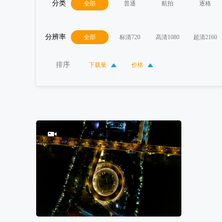
分类
全部
普通
航拍
逐格
分辨率
全部
标清720
高清1080
超清2160
排序
下载量
价格
100
0