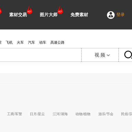
素材交易
图片大师
免费素材
登录
馆
飞机
火车
汽车
动车
高速公路
视 频
视 频
延 时
图 片
需 求
工商/军警
日月/星云
江河/湖海
动物/植物
游乐/节会
民俗/