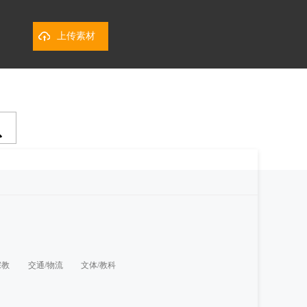
上传素材
宗教
交通/物流
文体/教科