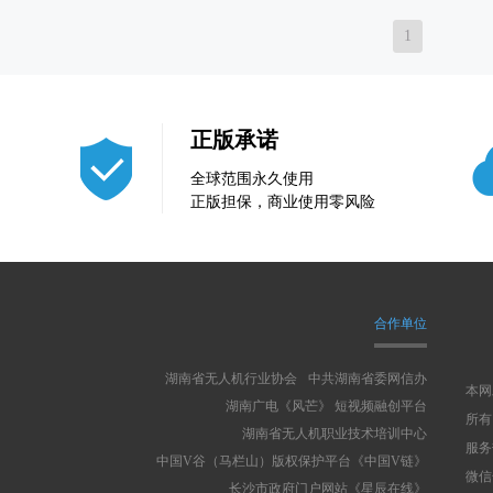
1
正版承诺
全球范围永久使用
正版担保，商业使用零风险
合作单位
湖南省无人机行业协会
中共湖南省委网信办
本网
湖南广电《风芒》 短视频融创平台
所有
湖南省无人机职业技术培训中心
服务热
中国V谷（马栏山）版权保护平台《中国V链》
微信号
长沙市政府门户网站《星辰在线》