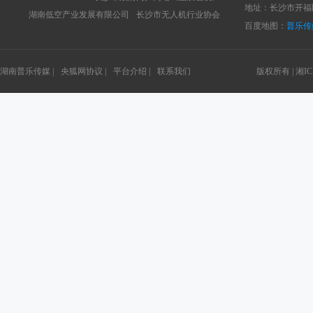
地址：长沙市开福区
湖南低空产业发展有限公司
长沙市无人机行业协会
百度地图：
普乐传
湖南普乐传媒 |
央狐网协议 |
平台介绍 |
联系我们
版权所有 |
湘IC