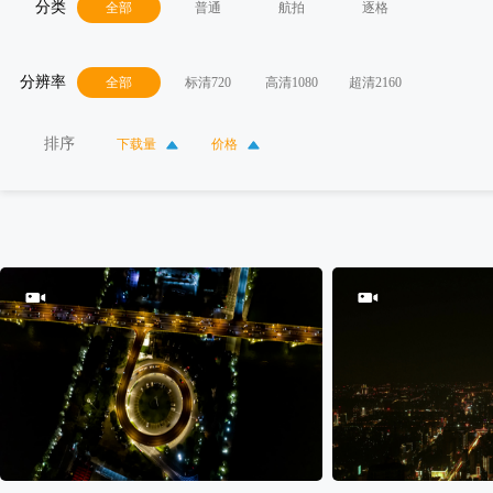
分类
全部
普通
航拍
逐格
分辨率
全部
标清720
高清1080
超清2160
排序
下载量
价格
100
0
150
0