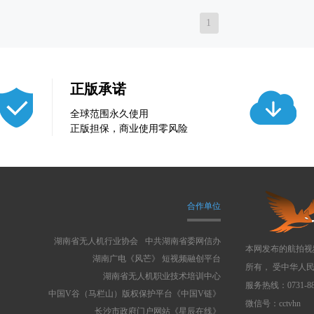
1
正版承诺
全球范围永久使用
正版担保，商业使用零风险
合作单位
湖南省无人机行业协会
中共湖南省委网信办
本网发布的航拍视
湖南广电《风芒》 短视频融创平台
所有， 受中华人
湖南省无人机职业技术培训中心
服务热线：0731-88
中国V谷（马栏山）版权保护平台《中国V链》
微信号：cctvhn
长沙市政府门户网站《星辰在线》