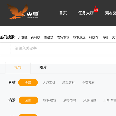
首页
任务大厅
素材
热门搜索:
开发区
高科技
古建筑
农贸市场
城市景观
科技馆
飞机
火
图片
视频
素材
全部
大师素材
精品素材
免费素材
场景
全部
城市/建筑
乡村/农林
风景/名胜
工商/军