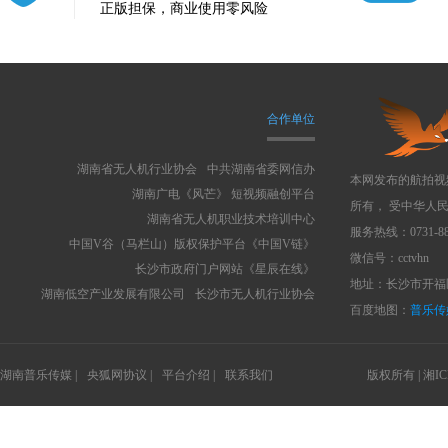
正版担保，商业使用零风险
合作单位
湖南省无人机行业协会
中共湖南省委网信办
本网发布的航拍视
湖南广电《风芒》 短视频融创平台
所有， 受中华人
湖南省无人机职业技术培训中心
服务热线：0731-88
中国V谷（马栏山）版权保护平台《中国V链》
微信号：cctvhn
长沙市政府门户网站《星辰在线》
地址：长沙市开福区
湖南低空产业发展有限公司
长沙市无人机行业协会
百度地图：
普乐传
湖南普乐传媒 |
央狐网协议 |
平台介绍 |
联系我们
版权所有 |
湘IC