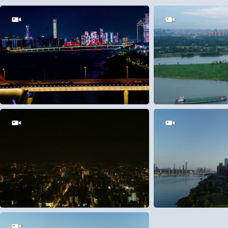
200
1
80
0
25
0
150
0