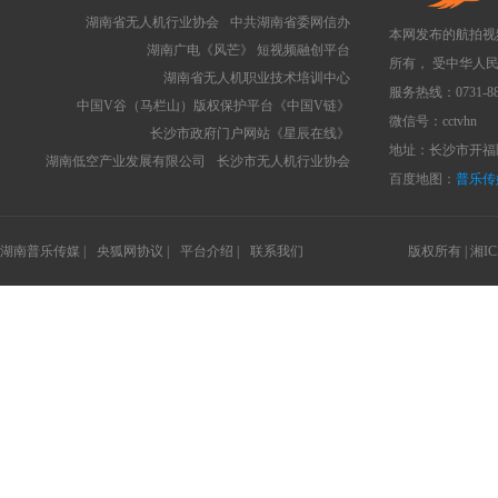
湖南省无人机行业协会
中共湖南省委网信办
本网发布的航拍视
湖南广电《风芒》 短视频融创平台
所有， 受中华人
湖南省无人机职业技术培训中心
服务热线：0731-88
中国V谷（马栏山）版权保护平台《中国V链》
微信号：cctvhn
长沙市政府门户网站《星辰在线》
地址：长沙市开福区
湖南低空产业发展有限公司
长沙市无人机行业协会
百度地图：
普乐传
湖南普乐传媒 |
央狐网协议 |
平台介绍 |
联系我们
版权所有 |
湘IC