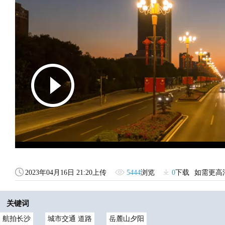
2023年04月16日 21:20上传
5444
浏览
0
下载
如需更高
关键词
航拍长沙
城市交通 道路
岳麓山夕阳