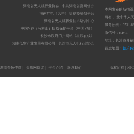
湖南省无人机行业协会
中共湖南省委网信办
本网发布的航拍视
湖南广电《风芒》 短视频融创平台
所有， 受中华人
湖南省无人机职业技术培训中心
服务热线：0731-88
中国V谷（马栏山）版权保护平台《中国V链》
微信号：cctvhn
长沙市政府门户网站《星辰在线》
地址：长沙市开福区
湖南低空产业发展有限公司
长沙市无人机行业协会
百度地图：
普乐传
湖南普乐传媒 |
央狐网协议 |
平台介绍 |
联系我们
版权所有 |
湘IC