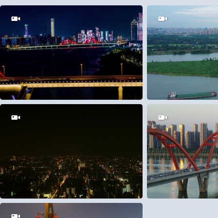
200
1
80
0
80
0
150
0