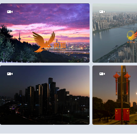
100
0
5
0
0
1
25
0