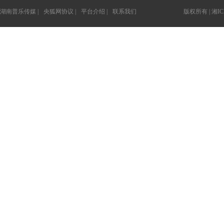
湖南普乐传媒 |
央狐网协议 |
平台介绍 |
联系我们
版权所有 |
湘IC