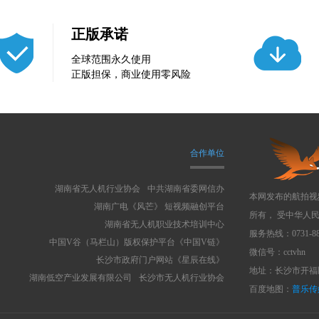
正版承诺
全球范围永久使用
正版担保，商业使用零风险
合作单位
湖南省无人机行业协会
中共湖南省委网信办
本网发布的航拍视
湖南广电《风芒》 短视频融创平台
所有， 受中华人
湖南省无人机职业技术培训中心
服务热线：0731-88
中国V谷（马栏山）版权保护平台《中国V链》
微信号：cctvhn
长沙市政府门户网站《星辰在线》
地址：长沙市开福区
湖南低空产业发展有限公司
长沙市无人机行业协会
百度地图：
普乐传